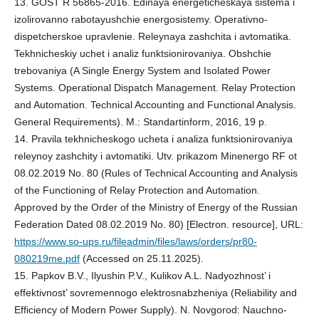
13. GOST R 56865-2016. Edinaya energeticheskaya sistema i
izolirovanno rabotayushchie energosistemy. Operativno-
dispetcherskoe upravlenie. Releynaya zashchita i avtomatika.
Tekhnicheskiy uchet i analiz funktsionirovaniya. Obshchie
trebovaniya (A Single Energy System and Isolated Power
Systems. Operational Dispatch Management. Relay Protection
and Automation. Technical Accounting and Functional Analysis.
General Requirements). M.: Standartinform, 2016, 19 p.
14. Pravila tekhnicheskogo ucheta i analiza funktsionirovaniya
releynoy zashchity i avtomatiki. Utv. prikazom Minenergo RF ot
08.02.2019 No. 80 (Rules of Technical Accounting and Analysis
of the Functioning of Relay Protection and Automation.
Approved by the Order of the Ministry of Energy of the Russian
Federation Dated 08.02.2019 No. 80) [Electron. resource], URL:
https://www.so-ups.ru/fileadmin/files/laws/orders/pr80-
080219me.pdf
(Accessed on 25.11.2025).
15. Papkov B.V., Ilyushin P.V., Kulikov A.L. Nadyozhnost’ i
effektivnost’ sovremennogo elektrosnabzheniya (Reliability and
Efficiency of Modern Power Supply). N. Novgorod: Nauchno-