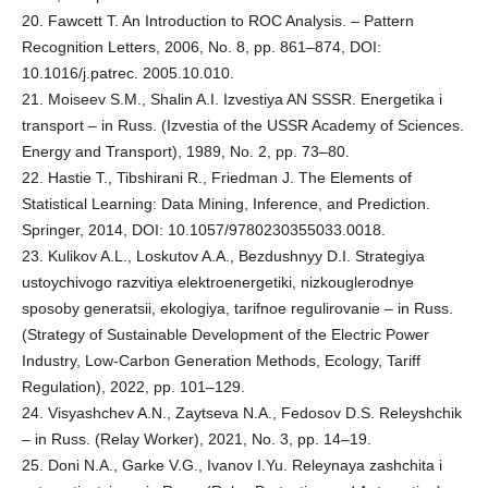
20. Fawcett T. An Introduction to ROC Analysis. – Pattern
Recognition Letters, 2006, No. 8, pp. 861–874, DOI:
10.1016/j.patrec. 2005.10.010.
21. Moiseev S.M., Shalin A.I. Izvestiya AN SSSR. Energetika i
transport – in Russ. (Izvestia of the USSR Academy of Sciences.
Energy and Transport), 1989, No. 2, pp. 73–80.
22. Hastie T., Tibshirani R., Friedman J. The Elements of
Statistical Learning: Data Mining, Inference, and Prediction.
Springer, 2014, DOI: 10.1057/9780230355033.0018.
23. Kulikov A.L., Loskutov A.A., Bezdushnyy D.I. Strategiya
ustoychivogo razvitiya elektroenergetiki, nizkouglerodnye
sposoby generatsii, ekologiya, tarifnoe regulirovanie – in Russ.
(Strategy of Sustainable Development of the Electric Power
Industry, Low-Carbon Generation Methods, Ecology, Tariff
Regulation), 2022, pp. 101–129.
24. Visyashchev A.N., Zaytseva N.A., Fedosov D.S. Releyshchik
– in Russ. (Relay Worker), 2021, No. 3, pp. 14–19.
25. Doni N.A., Garke V.G., Ivanov I.Yu. Releynaya zashchita i