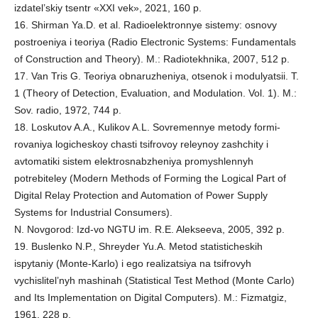
izdatel’skiy tsentr «XXI vek», 2021, 160 p.
16. Shirman Ya.D. et al. Radioelektronnye sistemy: osnovy
postroeniya i teoriya (Radio Electronic Systems: Fundamentals
of Construction and Theory). M.: Radiotekhnika, 2007, 512 p.
17. Van Tris G. Teoriya obnaruzheniya, otsenok i modulyatsii. T.
1 (Theory of Detection, Evaluation, and Modulation. Vol. 1). M.:
Sov. radio, 1972, 744 p.
18. Loskutov A.A., Kulikov A.L. Sovremennye metody formi-
rovaniya logicheskoy chasti tsifrovoy releynoy zashchity i
avtomatiki sistem elektrosnabzheniya promyshlennyh
potrebiteley (Modern Methods of Forming the Logical Part of
Digital Relay Protection and Automation of Power Supply
Systems for Industrial Consumers).
N. Novgorod: Izd-vo NGTU im. R.E. Alekseeva, 2005, 392 p.
19. Buslenko N.P., Shreyder Yu.A. Metod statisticheskih
ispytaniy (Monte-Karlo) i ego realizatsiya na tsifrovyh
vychislitel’nyh mashinah (Statistical Test Method (Monte Carlo)
and Its Implementation on Digital Computers). M.: Fizmatgiz,
1961, 228 p.