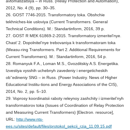
avtomatizatsiya – in Russ. (Relay Protection and Automation),
2012, No. 4 (9), pp. 30–35.
26. GOST 7746-2015. Transformatory toka. Obshchie
tekhniches-kie usloviya (Current Transformers. General
Technical Conditions). M.: Standartinform, 2016, 39 p.
27. GOST R MEK 61869-2-2015. Transformatory izmeritel’nye.
Chast’ 2. Dopolnitel’nye trebovaniya k transformatoram toka
(Measu-ring Transformers. Part 2. Additional Requirements for
Current Transformers). M.: Standartinform, 2016, 54 p.
28. Romanyuk F.A., Loman M.S., Gvozditskiy A.S. Energetika.
Izvestiya vysshih uchebnyh zavedeniy i energeticheskih
ob’‘edineniy SNG – in Russ. (Power Industry. News of Higher
Educational Institu-tions and Energy Associations of the CIS),
2014, No. 2, pp. 5–10.
29. Voprosy koordinatsii raboty releynoy zashchity i izmeritel’nyh
transformatorov toka (Issues of Coordination of Relay Protection
and Measuring Current Transformers) [Electron. resource],
URL:
http://www.nts-
ees.ru/sites/default/files/protokol_sekcii_rzia_11.09.15.pdf