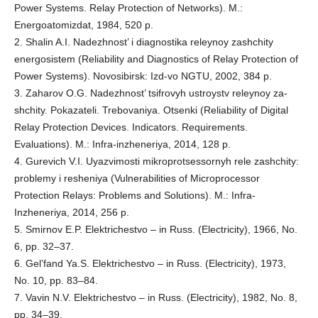
Power Systems. Relay Protection of Networks). M.:
Energoatomizdat, 1984, 520 p.
2. Shalin A.I. Nadezhnost’ i diagnostika releynoy zashchity
energosistem (Reliability and Diagnostics of Relay Protection of
Power Systems). Novosibirsk: Izd-vo NGTU, 2002, 384 p.
3. Zaharov O.G. Nadezhnost’ tsifrovyh ustroystv releynoy za-
shchity. Pokazateli. Trebovaniya. Otsenki (Reliability of Digital
Relay Protection Devices. Indicators. Requirements.
Evaluations). M.: Infra-inzheneriya, 2014, 128 p.
4. Gurevich V.I. Uyazvimosti mikroprotsessornyh rele zashchity:
problemy i resheniya (Vulnerabilities of Microprocessor
Protection Relays: Problems and Solutions). M.: Infra-
Inzheneriya, 2014, 256 p.
5. Smirnov E.P. Elektrichestvo – in Russ. (Electricity), 1966, No.
6, pp. 32–37.
6. Gel’fand Ya.S. Elektrichestvo – in Russ. (Electricity), 1973,
No. 10, pp. 83–84.
7. Vavin N.V. Elektrichestvo – in Russ. (Electricity), 1982, No. 8,
pp. 34–39.