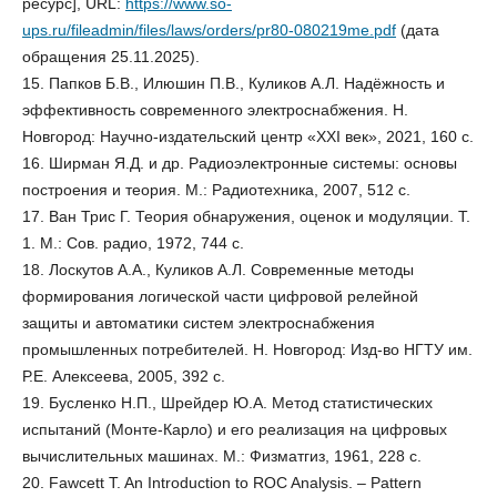
ресурс], URL:
https://www.so-
ups.ru/fileadmin/files/laws/orders/pr80-080219me.pdf
(дата
обращения 25.11.2025).
15. Папков Б.В., Илюшин П.В., Куликов А.Л. Надёжность и
эффективность современного электроснабжения. Н.
Новгород: Научно-издательский центр «XXI век», 2021, 160 с.
16. Ширман Я.Д. и др. Радиоэлектронные системы: основы
построения и теория. М.: Радиотехника, 2007, 512 с.
17. Ван Трис Г. Теория обнаружения, оценок и модуляции. Т.
1. М.: Сов. радио, 1972, 744 с.
18. Лоскутов А.А., Куликов А.Л. Современные методы
формирования логической части цифровой релейной
защиты и автоматики систем электроснабжения
промышленных потребителей. Н. Новгород: Изд-во НГТУ им.
Р.Е. Алексеева, 2005, 392 с.
19. Бусленко Н.П., Шрейдер Ю.А. Метод статистических
испытаний (Монте-Карло) и его реализация на цифровых
вычислительных машинах. М.: Физматгиз, 1961, 228 с.
20. Fawcett T. An Introduction to ROC Analysis. – Pattern