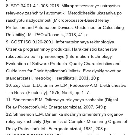
8. STO 34.01-4.1-008-2018. Mikroprotsessornye ustroystva
reley-noy zashchity i avtomatiki. Metodicheskie ukazaniya po
raschyotu nadyozhnosti (Microprocessor-Based Relay
Protection and Automation Devices. Guidelines for Calculating
Reliability). M.: PAO «Rosseti», 2018, 41 p.
9. GOST ISO 9126-2001. Informatsionnaya tekhnologiya.
Otsenka programmnoy produktsii. Harakteristiki kachestva i
rukovodstva po ih primeneniyu (Information Technology.
Evaluation of Software Products. Quality Characteristics and
Guidelines for Their Application). Minsk: Evraziyskiy sovet po
standartizatsii, metrologii i sertifikatsii, 2001, 10 p.
10. Zeylidzon E.D., Smirnov E.P., Fedoseev A.M. Elektrichestvo
– in Russ. (Electricity), 1975, No. 4, pp. 1–7.
11. Shneerson E.M. Tsifrovaya releynaya zashchita (Digital
Relay Protection). M.: Energoatomizdat, 2007, 549 p.
12. Shneerson E.M. Dinamika slozhnyh izmeritel’nyh organov
releynoy zashchity (Dynamics of Complex Measuring Organs of
Relay Protection). M.: Energoatomizdat, 1981, 208 p.