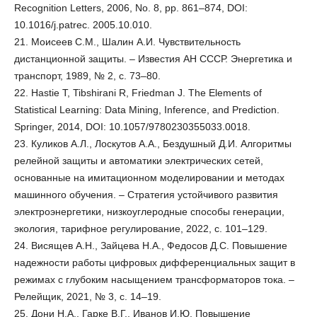
Recognition Letters, 2006, No. 8, pp. 861–874, DOI:
10.1016/j.patrec. 2005.10.010.
21. Моисеев С.М., Шалин А.И. Чувствительность
дистанционной защиты. – Известия АН СССР. Энергетика и
транспорт, 1989, № 2, с. 73–80.
22. Hastie T, Tibshirani R, Friedman J. The Elements of
Statistical Learning: Data Mining, Inference, and Prediction.
Springer, 2014, DOI: 10.1057/9780230355033.0018.
23. Куликов А.Л., Лоскутов А.А., Бездушный Д.И. Алгоритмы
релейной защиты и автоматики электрических сетей,
основанные на имитационном моделировании и методах
машинного обучения. – Стратегия устойчивого развития
электроэнергетики, низкоуглеродные способы генерации,
экология, тарифное регулирование, 2022, с. 101–129.
24. Висящев А.Н., Зайцева Н.А., Федосов Д.С. Повышение
надежности работы цифровых дифференциальных защит в
режимах с глубоким насыщением трансформаторов тока. –
Релейщик, 2021, № 3, с. 14–19.
25. Дони Н.А., Гарке В.Г., Иванов И.Ю. Повышение