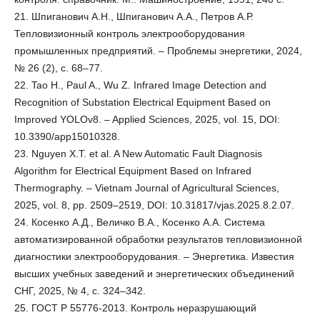
21. Шпиганович А.Н., Шпиганович А.А., Петров А.Р.
Тепловизионный контроль электрооборудования
промышленных предприятий. – Проблемы энергетики, 2024,
№ 26 (2), с. 68–77.
22. Tao H., Paul A., Wu Z. Infrared Image Detection and
Recognition of Substation Electrical Equipment Based on
Improved YOLOv8. – Applied Sciences, 2025, vol. 15, DOI:
10.3390/app15010328.
23. Nguyen X.T. et al. A New Automatic Fault Diagnosis
Algorithm for Electrical Equipment Based on Infrared
Thermography. – Vietnam Journal of Agricultural Sciences,
2025, vol. 8, pp. 2509–2519, DOI: 10.31817/vjas.2025.8.2.07.
24. Косенко А.Д., Величко В.А., Косенко А.А. Система
автоматизированной обработки результатов тепловизионной
диагностики электрооборудования. – Энергетика. Известия
высших учебных заведений и энергетических объединений
СНГ, 2025, № 4, с. 324–342.
25. ГОСТ Р 55776-2013. Контроль неразрушающий