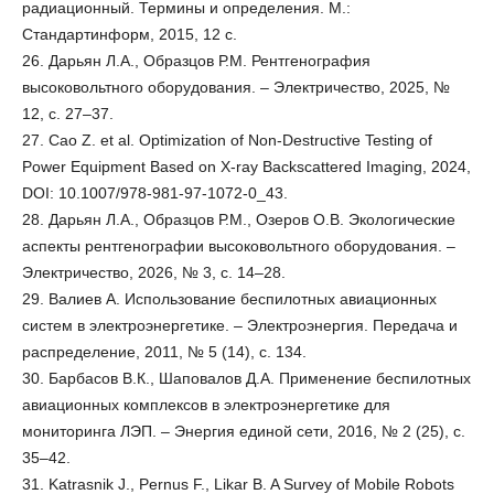
радиационный. Термины и определения. М.:
Стандартинформ, 2015, 12 с.
26. Дарьян Л.А., Образцов Р.М. Рентгенография
высоковольтного оборудования. – Электричество, 2025, №
12, с. 27–37.
27. Cao Z. et al. Optimization of Non-Destructive Testing of
Power Equipment Based on X-ray Backscattered Imaging, 2024,
DOI: 10.1007/978-981-97-1072-0_43.
28. Дарьян Л.А., Образцов Р.М., Озеров О.В. Экологические
аспекты рентгенографии высоковольтного оборудования. –
Электричество, 2026, № 3, с. 14–28.
29. Валиев А. Использование беспилотных авиационных
систем в электроэнергетике. – Электроэнергия. Передача и
распределение, 2011, № 5 (14), с. 134.
30. Барбасов В.К., Шаповалов Д.А. Применение беспилотных
авиационных комплексов в электроэнергетике для
мониторинга ЛЭП. – Энергия единой сети, 2016, № 2 (25), с.
35–42.
31. Katrasnik J., Pernus F., Likar B. A Survey of Mobile Robots