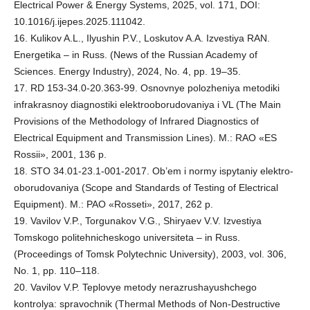
Electrical Power & Energy Systems, 2025, vol. 171, DOI:
10.1016/j.ijepes.2025.111042.
16. Kulikov A.L., Ilyushin P.V., Loskutov A.A. Izvestiya RAN.
Energetika – in Russ. (News of the Russian Academy of
Sciences. Energy Industry), 2024, No. 4, pp. 19–35.
17. RD 153-34.0-20.363-99. Osnovnye polozheniya metodiki
infrakrasnoy diagnostiki elektrooborudovaniya i VL (The Main
Provisions of the Methodology of Infrared Diagnostics of
Electrical Equipment and Transmission Lines). M.: RAO «ES
Rossii», 2001, 136 p.
18. STO 34.01-23.1-001-2017. Ob’em i normy ispytaniy elektro-
oborudovaniya (Scope and Standards of Testing of Electrical
Equipment). M.: PAO «Rosseti», 2017, 262 p.
19. Vavilov V.P., Torgunakov V.G., Shiryaev V.V. Izvestiya
Tomskogo politehnicheskogo universiteta – in Russ.
(Proceedings of Tomsk Polytechnic University), 2003, vol. 306,
No. 1, pp. 110–118.
20. Vavilov V.P. Teplovye metody nerazrushayushchego
kontrolya: spravochnik (Thermal Methods of Non-Destructive