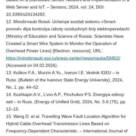
Web Server and IoT. – Sensors, 2024, vol. 24, DOI:
10.3390/s24134283.
12. Minobrnauki Rossii. Uchenye sozdali sistemu «Smart-
provod» dlya kontrolya raboty vozdushnyh liniy elektroperedachi
(Ministry of Education and Science of Russia. Scientists Have
Created a Smart Wire System to Monitor the Operation of
Overhead Power Lines) [Electron. resource], URL:
https://minobrnauki.gov.ru/press-center/news/nauka/56802/
(Accessed on 04.02.2026).
13. Kulikov F.A., Murzin A.Yu., Ivanov I.E. Vestnik IGEU – in
Russ. (Bulletin of the Ivanovo State Energy University), 2024,
No. 1, pp. 44–52.
14. Kushtapin A.V., L’vov A.P., Pinchukov P.S. Energiya edinoy
seti – in Russ. (Energy of Unified Grid), 2024, No. 5-6 (75), pp.
12–15.
15. Wang D. et al. Travelling Wave Fault Location Algorithm for
Hybrid Cable-Overhead Transmission Lines Based on
Frequency-Dependent Characteristic. – International Journal of