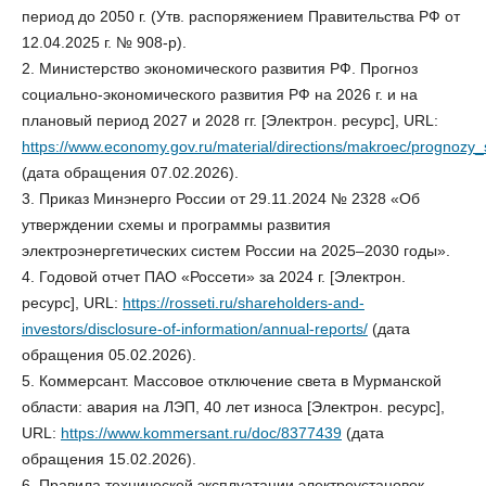
период до 2050 г. (Утв. распоряжением Правительства РФ от
12.04.2025 г. № 908-р).
2. Министерство экономического развития РФ. Прогноз
социально-экономического развития РФ на 2026 г. и на
плановый период 2027 и 2028 гг. [Электрон. ресурс], URL:
https://www.economy.gov.ru/material/directions/makroec/prognozy
(дата обращения 07.02.2026).
3. Приказ Минэнерго России от 29.11.2024 № 2328 «Об
утверждении схемы и программы развития
электроэнергетических систем России на 2025–2030 годы».
4. Годовой отчет ПАО «Россети» за 2024 г. [Электрон.
ресурс], URL:
https://rosseti.ru/shareholders-and-
investors/disclosure-of-information/annual-reports/
(дата
обращения 05.02.2026).
5. Коммерсант. Массовое отключение света в Мурманской
области: авария на ЛЭП, 40 лет износа [Электрон. ресурс],
URL:
https://www.kommersant.ru/doc/8377439
(дата
обращения 15.02.2026).
6. Правила технической эксплуатации электроустановок