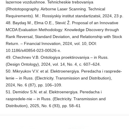
lazernoe vozdushnoe. Tehnicheskie trebovaniya
(Rhototopography. Airborne Laser Scanning. Technical
Requirements). M.: Rossiyskiy institut standartizatsii, 2024, 23 p.
48. Baydaş M., Elma O.E., Stević Ž. Proposal of an Innovative
MCDA Evaluation Methodology: Knowledge Discovery through
Rank Reversal, Standard Deviation, and Relationship with Stock
Return. – Financial Innovation, 2024, vol. 10, DOI:
10.1186/s40854-023-00526-x.
49. Chechnev V.B. Ontologiya proektirovaniya – in Russ.
(Design Ontology), 2024, vol. 14, No. 4, c. 607–624.
50. Mikryukov V.V. et al. Elektroenergiya. Peredacha i rasprede-
lenie – in Russ. (Electricity. Transmission and Distribution),
2024, No. 6 (87), pp. 106–109.
51. Demidov S.N. et al. Elektroenergiya. Peredacha i
raspredele-nie – in Russ. (Electricity. Transmission and
Distribution), 2025, No. 6 (93), pp. 58–61