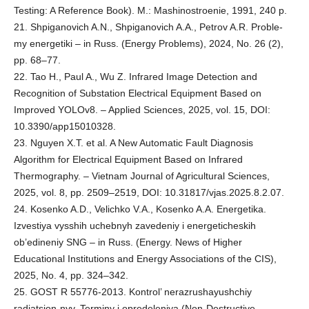
Testing: A Reference Book). M.: Mashinostroenie, 1991, 240 p.
21. Shpiganovich A.N., Shpiganovich A.A., Petrov A.R. Proble-
my energetiki – in Russ. (Energy Problems), 2024, No. 26 (2),
pp. 68–77.
22. Tao H., Paul A., Wu Z. Infrared Image Detection and
Recognition of Substation Electrical Equipment Based on
Improved YOLOv8. – Applied Sciences, 2025, vol. 15, DOI:
10.3390/app15010328.
23. Nguyen X.T. et al. A New Automatic Fault Diagnosis
Algorithm for Electrical Equipment Based on Infrared
Thermography. – Vietnam Journal of Agricultural Sciences,
2025, vol. 8, pp. 2509–2519, DOI: 10.31817/vjas.2025.8.2.07.
24. Kosenko A.D., Velichko V.A., Kosenko A.A. Energetika.
Izvestiya vysshih uchebnyh zavedeniy i energeticheskih
ob’edineniy SNG – in Russ. (Energy. News of Higher
Educational Institutions and Energy Associations of the CIS),
2025, No. 4, pp. 324–342.
25. GOST R 55776-2013. Kontrol’ nerazrushayushchiy
radiatsion-nyy. Terminy i opredeleniya (Non-Destructive