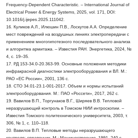
Frequency-Dependent Characteristic. – International Journal of
Electrical Power & Energy Systems, 2025, vol. 171, DOI:
10.1016/j.ijepes.2025.111042.
16. Куликов А.Л., Илюшин П.В., Лоскутов А.А. Определение
мест повреждений на воздушных линиях электропередачи с
применением многогипотезного последовательного анализа
и алгоритма армитажа. – Известия РАН. Энергетика, 2024, №
4, с. 19–35.
17. РД 153-34.0-20.363-99. Основные положения методики
инфракрасной диагностики электрооборудования и ВЛ. М.:
РАО «ЕС России», 2001, 136 с.
18. СТО 34.01-23.1-001-2017. Объем и нормы испытаний
электрооборудования. М.: ПАО «Россети», 2017, 262 с.
19. Вавилов В.П., Торгунаков В.Г., Ширяев В.В. Тепловой
неразрушающий контроль в Томском НИИ интроскопии. –
Известия Томского политехнического университета, 2003, т.
306, № 1, c. 110–118.
20. Вавилов В.П. Тепловые методы неразрушающего
контроля: справочник. М.: Машиностроение, 1991, 240 с.