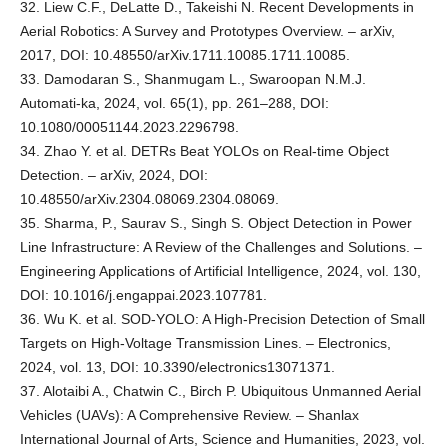
32. Liew C.F., DeLatte D., Takeishi N. Recent Developments in
Aerial Robotics: A Survey and Prototypes Overview. – arXiv,
2017, DOI: 10.48550/arXiv.1711.10085.1711.10085.
33. Damodaran S., Shanmugam L., Swaroopan N.M.J.
Automati-ka, 2024, vol. 65(1), рр. 261–288, DOI:
10.1080/00051144.2023.2296798.
34. Zhao Y. et al. DETRs Beat YOLOs on Real-time Object
Detection. – arXiv, 2024, DOI:
10.48550/arXiv.2304.08069.2304.08069.
35. Sharma, P., Saurav S., Singh S. Object Detection in Power
Line Infrastructure: A Review of the Challenges and Solutions. –
Engineering Applications of Artificial Intelligence, 2024, vol. 130,
DOI: 10.1016/j.engappai.2023.107781.
36. Wu K. et al. SOD-YOLO: A High-Precision Detection of Small
Targets on High-Voltage Transmission Lines. – Electronics,
2024, vol. 13, DOI: 10.3390/electronics13071371.
37. Alotaibi A., Chatwin C., Birch P. Ubiquitous Unmanned Aerial
Vehicles (UAVs): A Comprehensive Review. – Shanlax
International Journal of Arts, Science and Humanities, 2023, vol.