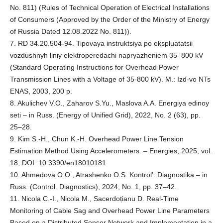
No. 811) (Rules of Technical Operation of Electrical Installations
of Consumers (Approved by the Order of the Ministry of Energy
of Russia Dated 12.08.2022 No. 811)).
7. RD 34.20.504-94. Tipovaya instruktsiya po ekspluatatsii
vozdushnyh liniy elektroperedachi napryazheniem 35–800 kV
(Standard Operating Instructions for Overhead Power
Transmission Lines with a Voltage of 35-800 kV). M.: Izd-vo NTs
ENAS, 2003, 200 p.
8. Akulichev V.O., Zaharov S.Yu., Maslova A.A. Energiya edinoy
seti – in Russ. (Energy of Unified Grid), 2022, No. 2 (63), pp.
25–28.
9. Kim S.-H., Chun K.-H. Overhead Power Line Tension
Estimation Method Using Accelerometers. – Energies, 2025, vol.
18, DOI: 10.3390/en18010181.
10. Ahmedova O.O., Atrashenko O.S. Kontrol’. Diagnostika – in
Russ. (Control. Diagnostics), 2024, No. 1, pp. 37–42.
11. Nicola C.-I., Nicola M., Sacerdoțianu D. Real-Time
Monitoring of Cable Sag and Overhead Power Line Parameters
Based on a Distributed Sensor Network and Implementation in a