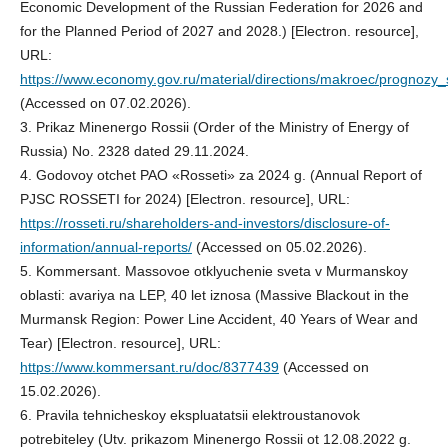
Economic Development of the Russian Federation for 2026 and
for the Planned Period of 2027 and 2028.) [Electron. resource],
URL:
https://www.economy.gov.ru/material/directions/makroec/prognozy
(Accessed on 07.02.2026).
3. Prikaz Minenergo Rossii (Order of the Ministry of Energy of
Russia) No. 2328 dated 29.11.2024.
4. Godovoy otchet PAO «Rosseti» za 2024 g. (Annual Report of
PJSC ROSSETI for 2024) [Electron. resource], URL:
https://rosseti.ru/shareholders-and-investors/disclosure-of-
information/annual-reports/
(Accessed on 05.02.2026).
5. Kommersant. Massovoe otklyuchenie sveta v Murmanskoy
oblasti: avariya na LEP, 40 let iznosa (Massive Blackout in the
Murmansk Region: Power Line Accident, 40 Years of Wear and
Tear) [Electron. resource], URL:
https://www.kommersant.ru/doc/8377439
(Accessed on
15.02.2026).
6. Pravila tehnicheskoy ekspluatatsii elektroustanovok
potrebiteley (Utv. prikazom Minenergo Rossii ot 12.08.2022 g.