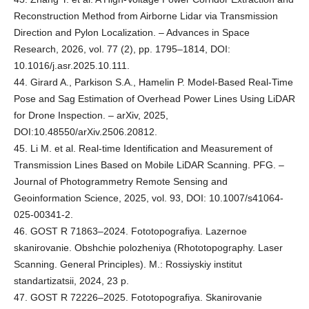
Reconstruction Method from Airborne Lidar via Transmission
Direction and Pylon Localization. – Advances in Space
Research, 2026, vol. 77 (2), pp. 1795–1814, DOI:
10.1016/j.asr.2025.10.111.
44. Girard A., Parkison S.A., Hamelin P. Model-Based Real-Time
Pose and Sag Estimation of Overhead Power Lines Using LiDAR
for Drone Inspection. – arXiv, 2025,
DOI:10.48550/arXiv.2506.20812.
45. Li M. et al. Real-time Identification and Measurement of
Transmission Lines Based on Mobile LiDAR Scanning. PFG. –
Journal of Photogrammetry Remote Sensing and
Geoinformation Science, 2025, vol. 93, DOI: 10.1007/s41064-
025-00341-2.
46. GOST R 71863–2024. Fototopografiya. Lazernoe
skanirovanie. Obshchie polozheniya (Rhototopography. Laser
Scanning. General Principles). M.: Rossiyskiy institut
standartizatsii, 2024, 23 p.
47. GOST R 72226–2025. Fototopografiya. Skanirovanie