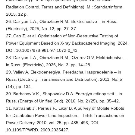
Radiation Control. Terms and Definitions). M.: Standartinform,
2015, 12 p.
26. Dar’yan L.A., Obraztsov R.M. Elektrichestvo – in Russ.
(Electricity), 2025, No. 12, pp. 27–37.
27. Cao Z. et al. Optimization of Non-Destructive Testing of
Power Equipment Based on X-ray Backscattered Imaging, 2024,
DOI: 10.1007/978-981-97-1072-0_43.
28. Dar’yan L.A., Obraztsov R.M., Ozerov O.V. Elektrichestvo –
in Russ. (Electricity), 2026, No. 3, pp. 14–28.
29. Valiev A. Elektroenergiya. Peredacha i raspredelenie – in
Russ. (Electricity. Transmission and Distribution), 2011, No. 5
(14), pp. 134.
30. Barbasov V.K., Shapovalov D.A. Energiya edinoy seti – in
Russ. (Energy of Unified Grid), 2016, No. 2 (25), pp. 35–42.
31. Katrasnik J., Pernus F., Likar B. A Survey of Mobile Robots
for Distribution Power Line Inspection. – IEEE Transactions on
Power Delivery, 2010, vol. 25, pp. 485–493, DOI:
10.1109/TPWRD. 2009.2035427.