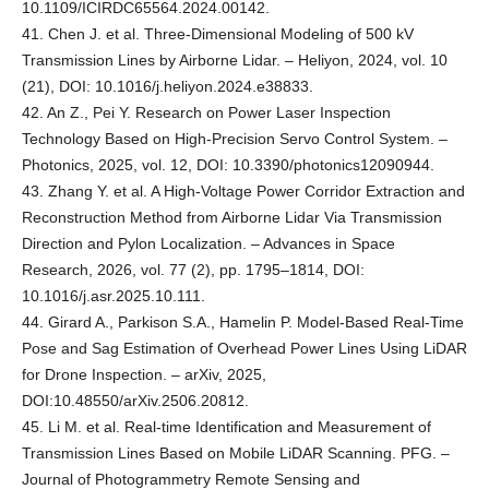
10.1109/ICIRDC65564.2024.00142.
41. Chen J. et al. Three-Dimensional Modeling of 500 kV
Transmission Lines by Airborne Lidar. – Heliyon, 2024, vol. 10
(21), DOI: 10.1016/j.heliyon.2024.e38833.
42. An Z., Pei Y. Research on Power Laser Inspection
Technology Based on High-Precision Servo Control System. –
Photonics, 2025, vol. 12, DOI: 10.3390/photonics12090944.
43. Zhang Y. et al. A High-Voltage Power Corridor Extraction and
Reconstruction Method from Airborne Lidar Via Transmission
Direction and Pylon Localization. – Advances in Space
Research, 2026, vol. 77 (2), pp. 1795–1814, DOI:
10.1016/j.asr.2025.10.111.
44. Girard A., Parkison S.A., Hamelin P. Model-Based Real-Time
Pose and Sag Estimation of Overhead Power Lines Using LiDAR
for Drone Inspection. – arXiv, 2025,
DOI:10.48550/arXiv.2506.20812.
45. Li M. et al. Real-time Identification and Measurement of
Transmission Lines Based on Mobile LiDAR Scanning. PFG. –
Journal of Photogrammetry Remote Sensing and