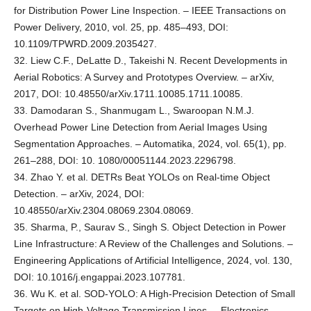
for Distribution Power Line Inspection. – IEEE Transactions on
Power Delivery, 2010, vol. 25, pp. 485–493, DOI:
10.1109/TPWRD.2009.2035427.
32. Liew C.F., DeLatte D., Takeishi N. Recent Developments in
Aerial Robotics: A Survey and Prototypes Overview. – arXiv,
2017, DOI: 10.48550/arXiv.1711.10085.1711.10085.
33. Damodaran S., Shanmugam L., Swaroopan N.M.J.
Overhead Power Line Detection from Aerial Images Using
Segmentation Approaches. – Automatika, 2024, vol. 65(1), рр.
261–288, DOI: 10. 1080/00051144.2023.2296798.
34. Zhao Y. et al. DETRs Beat YOLOs on Real-time Object
Detection. – arXiv, 2024, DOI:
10.48550/arXiv.2304.08069.2304.08069.
35. Sharma, P., Saurav S., Singh S. Object Detection in Power
Line Infrastructure: A Review of the Challenges and Solutions. –
Engineering Applications of Artificial Intelligence, 2024, vol. 130,
DOI: 10.1016/j.engappai.2023.107781.
36. Wu K. et al. SOD-YOLO: A High-Precision Detection of Small
Targets on High-Voltage Transmission Lines. – Electronics,