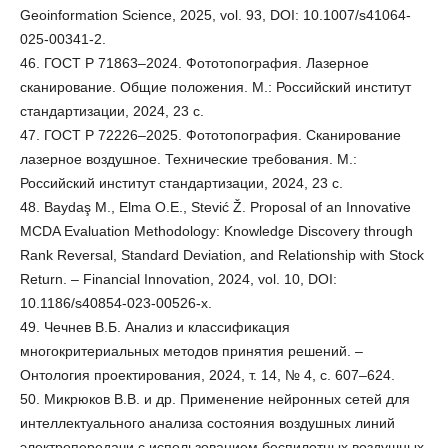
Geoinformation Science, 2025, vol. 93, DOI: 10.1007/s41064-
025-00341-2.
46. ГОСТ Р 71863–2024. Фототопография. Лазерное
сканирование. Общие положения. М.: Российский институт
стандартизации, 2024, 23 с.
47. ГОСТ Р 72226–2025. Фототопография. Сканирование
лазерное воздушное. Технические требования. М.:
Российский институт стандартизации, 2024, 23 с.
48. Baydaş M., Elma O.E., Stević Ž. Proposal of an Innovative
MCDA Evaluation Methodology: Knowledge Discovery through
Rank Reversal, Standard Deviation, and Relationship with Stock
Return. – Financial Innovation, 2024, vol. 10, DOI:
10.1186/s40854-023-00526-x.
49. Чечнев В.Б. Анализ и классификация
многокритериальных методов принятия решений. –
Онтология проектирования, 2024, т. 14, № 4, c. 607–624.
50. Микрюков В.В. и др. Применение нейронных сетей для
интеллектуального анализа состояния воздушных линий
электропередачи с использованием беспилотных воздушных