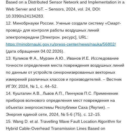
Based on a Distributed Sensor Network and Implementation in a
Web Server and IoT. – Sensors, 2024, vol. 24, DOI:
10.3390/s24134283.
12. Минобрнауки России. Ученые создали систему «Смарт-
провод» для контроля работы воздушных линий
электропередачи [Электрон. ресурс], URL:
https://minobrnauki.gov.ru/press-center/news/nauka/56802/
(дата обращения 04.02.2026).
13. Куликов Ф.А., Мурзин А.Ю., Иванов И.Е. Исследование
точности определения места повреждения воздушных линий
по данным от устройств синхронизированных векторных
измерений различных классов и производителей. – Вестник
ИГЭУ, 2024, № 1, с. 44–52.
14. Куштапин А.В., Львов А.П., Пинчуков П.С. Применение
приборов волнового определения мест повреждения на
объектах энергосистемы Республики Саха (Якутия). –
Энергия единой сети, 2024, № 5-6 (75), с. 12–15.
15. Wang D. et al. Travelling Wave Fault Location Algorithm for
Hybrid Cable-Overhead Transmission Lines Based on