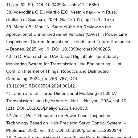
11, pp. 62–90, DOI: 10.34293/sijash.v11i2.6650.
38. Voevodina O.E., Martko E.O. Vestnik nauki – in Russ.
(Bulletin of Science), 2024, No. 12 (81), pp. 1570–1575.
39. Mendu B., Mbuli N. State-of-the-Art Review on the
Application of Unmanned Aerial Vehicles (UAVs) in Power Line
Inspections: Current Innovations, Trends, and Future Prospects.
– Drones, 2025, vol. 9, DOI: 10.3390/drones9040265.
40. Li D. Research on UAV-Based Digital Intelligent Safety
Monitoring System for Transmission Line Engineering. – Int.
Conf. on Internet of Things, Robotics and Distributed
Computing, 2024, pp. 763–767, DOI:
10.1109/ICIRDC65564.2024.00142.
41. Chen J. et al. Three-Dimensional Modeling of 500 kV
Transmission Lines by Airborne Lidar. – Heliyon, 2024, vol. 10
(21), DOI: 10.1016/j.heliyon.2024.e38833.
42. An Z., Pei Y. Research on Power Laser Inspection
Technology Based on High-Precision Servo Control System. –
Photonics, 2025, vol. 12, DOI: 10.3390/photonics12090944.
43. Zhang Y. et al. A High-Voltage Power Corridor Extraction and