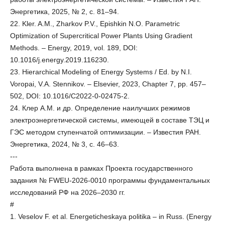
Энергетика, 2025, № 2, с. 81–94.
22. Kler. A.M., Zharkov P.V., Epishkin N.O. Parametric
Optimization of Supercritical Power Plants Using Gradient
Methods. – Energy, 2019, vol. 189, DOI:
10.1016/j.energy.2019.116230.
23. Hierarchical Modeling of Energy Systems / Ed. by N.I.
Voropai, V.A. Stennikov. – Elsevier, 2023, Chapter 7, pp. 457–
502, DOI: 10.1016/C2022-0-02475-2.
24. Клер А.М. и др. Определение наилучших режимов
электроэнергетической системы, имеющей в составе ТЭЦ и
ГЭС методом ступенчатой оптимизации. – Известия РАН.
Энергетика, 2024, № 3, с. 46–63.
---
Работа выполнена в рамках Проекта государственного
задания № FWEU-2026-0010 программы фундаментальных
исследований РФ на 2026–2030 гг.
#
1. Veselov F. et al. Energeticheskaya politika – in Russ. (Energy