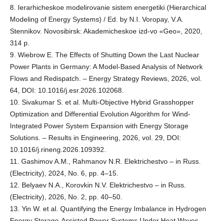
8. Ierarhicheskoe modelirovanie sistem energetiki (Hierarchical
Modeling of Energy Systems) / Ed. by N.I. Voropay, V.A.
Stennikov. Novosibirsk: Akademicheskoe izd-vo «Geo», 2020,
314 p.
9. Wiebrow E. The Effects of Shutting Down the Last Nuclear
Power Plants in Germany: A Model-Based Analysis of Network
Flows and Redispatch. – Energy Strategy Reviews, 2026, vol.
64, DOI: 10.1016/j.esr.2026.102068.
10. Sivakumar S. et al. Multi-Objective Hybrid Grasshopper
Optimization and Differential Evolution Algorithm for Wind-
Integrated Power System Expansion with Energy Storage
Solutions. – Results in Engineering, 2026, vol. 29, DOI:
10.1016/j.rineng.2026.109392.
11. Gashimov A.M., Rahmanov N.R. Elektrichestvo – in Russ.
(Electricity), 2024, No. 6, pp. 4–15.
12. Belyaev N.A., Korovkin N.V. Elektrichestvo – in Russ.
(Electricity), 2026, No. 2, pp. 40–50.
13. Yin W. et al. Quantifying the Energy Imbalance in Hydrogen
Energy Storage-Assisted Power Systems Under Heat Waves. –