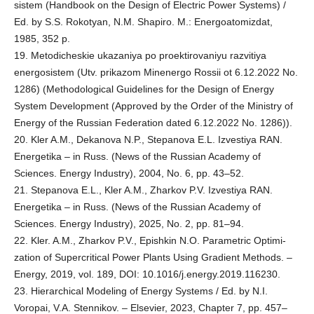
sistem (Handbook on the Design of Electric Power Systems) /
Ed. by S.S. Rokotyan, N.M. Shapiro. M.: Energoatomizdat,
1985, 352 p.
19. Metodicheskie ukazaniya po proektirovaniyu razvitiya
energosistem (Utv. prikazom Minenergo Rossii ot 6.12.2022 No.
1286) (Methodological Guidelines for the Design of Energy
System Development (Approved by the Order of the Ministry of
Energy of the Russian Federation dated 6.12.2022 No. 1286)).
20. Kler A.M., Dekanova N.P., Stepanova E.L. Izvestiya RAN.
Energetika – in Russ. (News of the Russian Academy of
Sciences. Energy Industry), 2004, No. 6, pp. 43–52.
21. Stepanova E.L., Kler A.M., Zharkov P.V. Izvestiya RAN.
Energetika – in Russ. (News of the Russian Academy of
Sciences. Energy Industry), 2025, No. 2, pp. 81–94.
22. Kler. A.M., Zharkov P.V., Epishkin N.O. Parametric Optimi-
zation of Supercritical Power Plants Using Gradient Methods. –
Energy, 2019, vol. 189, DOI: 10.1016/j.energy.2019.116230.
23. Hierarchical Modeling of Energy Systems / Ed. by N.I.
Voropai, V.A. Stennikov. – Elsevier, 2023, Chapter 7, pp. 457–