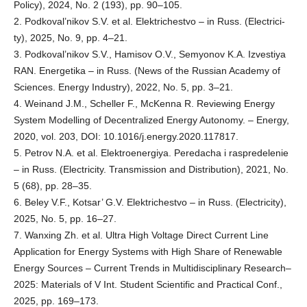
Policy), 2024, No. 2 (193), pp. 90–105.
2. Podkoval’nikov S.V. et al. Elektrichestvo – in Russ. (Electrici-
ty), 2025, No. 9, pp. 4–21.
3. Podkoval’nikov S.V., Hamisov O.V., Semyonov K.A. Izvestiya
RAN. Energetika – in Russ. (News of the Russian Academy of
Sciences. Energy Industry), 2022, No. 5, pp. 3–21.
4. Weinand J.M., Scheller F., McKenna R. Reviewing Energy
System Modelling of Decentralized Energy Autonomy. – Energy,
2020, vol. 203, DOI: 10.1016/j.energy.2020.117817.
5. Petrov N.A. et al. Elektroenergiya. Peredacha i raspredelenie
– in Russ. (Electricity. Transmission and Distribution), 2021, No.
5 (68), pp. 28–35.
6. Beley V.F., Kotsar’ G.V. Elektrichestvo – in Russ. (Electricity),
2025, No. 5, pp. 16–27.
7. Wanxing Zh. et al. Ultra High Voltage Direct Current Line
Application for Energy Systems with High Share of Renewable
Energy Sources – Current Trends in Multidisciplinary Research–
2025: Materials of V Int. Student Scientific and Practical Conf.,
2025, pp. 169–173.