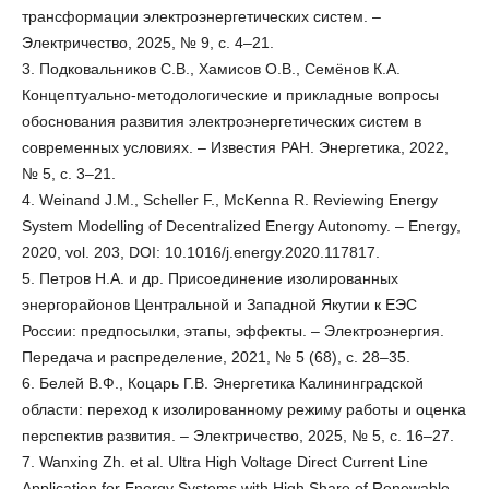
трансформации электроэнергетических систем. –
Электричество, 2025, № 9, с. 4–21.
3. Подковальников С.В., Хамисов О.В., Семёнов К.А.
Концептуально-методологические и прикладные вопросы
обоснования развития электроэнергетических систем в
современных условиях. – Известия РАН. Энергетика, 2022,
№ 5, с. 3–21.
4. Weinand J.M., Scheller F., McKenna R. Reviewing Energy
System Modelling of Decentralized Energy Autonomy. – Energy,
2020, vol. 203, DOI: 10.1016/j.energy.2020.117817.
5. Петров Н.А. и др. Присоединение изолированных
энергорайонов Центральной и Западной Якутии к ЕЭС
России: предпосылки, этапы, эффекты. – Электроэнергия.
Передача и распределение, 2021, № 5 (68), с. 28–35.
6. Белей В.Ф., Коцарь Г.В. Энергетика Калининградской
области: переход к изолированному режиму работы и оценка
перспектив развития. – Электричество, 2025, № 5, с. 16–27.
7. Wanxing Zh. et al. Ultra High Voltage Direct Current Line
Application for Energy Systems with High Share of Renewable